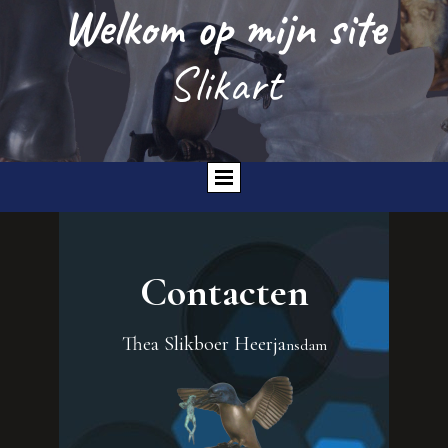
Welkom op mijn site
Slikart
P
Contacten
Thea Slikboer Heerja
nsdam